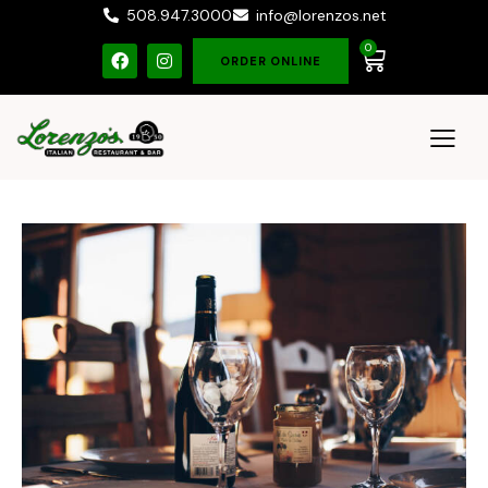
508.947.3000
info@lorenzos.net
0
ORDER ONLINE