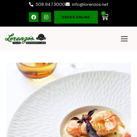
508.947.3000
info@lorenzos.net
0
ORDER ONLINE