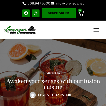
508.947.3000
info@lorenzos.net
0
ORDER ONLINE
ARTICLES
Awaken your senses with our fusion
cuisine
LEANNE GUARNIERI